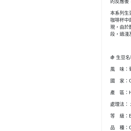
的反應後
本系列生
咖啡杯中
現，由於
段，過淺
🍇 生豆名稱
風 味：
國 家：C
產 區：H
處理法：
等 級：E
品 種：C