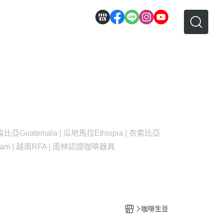
 哥倫比亞
Guatemala | 瓜地馬拉
Ethiopia | 衣索比亞
nam | 越南
RFA | 雨林認證
咖啡器具
咖啡生豆