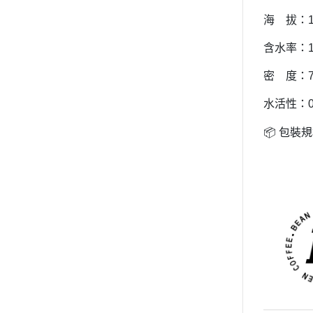
海 拔：15
含水率：12
密 度：76
水活性：0.
包裝規
📦