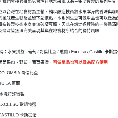
，我們緊接著推出以台灣在地水果風味為主軸所後製的系列生豆
豆以台灣在地食材為主軸，輔以釀造技術將水果本身的香味與咖
的風味產生聯想並留下記憶點，本系列生豆可做單品也可以做為
釀造後製技術本身並無破壞豆體，因此在烘焙過程時的一爆聲清
及過深皆無法完美呈現其與在地食材所結合的獨特風味。
：水果拼盤 - 葡萄 / 哥倫比亞 / 蕙蘭 / Excelso / Castillo 卡斯
葡萄果肉、野莓、葡萄果醬，
可做單品也可以做為配方使用
OLOMBIA 哥倫比亞
UILA 蕙蘭
 水洗特殊後製
XCELSO 歐規特選
ASTILLO 卡斯提優