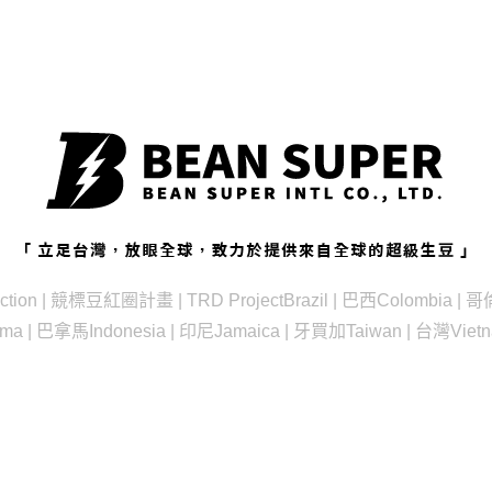
ction | 競標豆
紅圈計畫 | TRD Project
Brazil | 巴西
Colombia |
ama | 巴拿馬
Indonesia | 印尼
Jamaica | 牙買加
Taiwan | 台灣
Viet