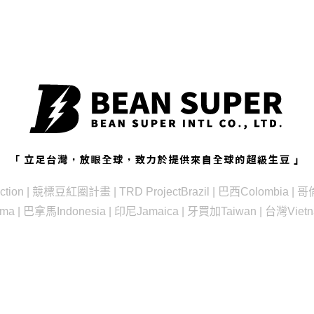
ction | 競標豆
紅圈計畫 | TRD Project
Brazil | 巴西
Colombia |
ama | 巴拿馬
Indonesia | 印尼
Jamaica | 牙買加
Taiwan | 台灣
Viet