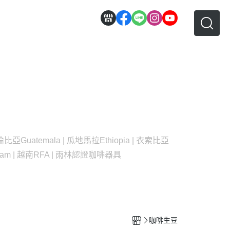
 哥倫比亞
Guatemala | 瓜地馬拉
Ethiopia | 衣索比亞
nam | 越南
RFA | 雨林認證
咖啡器具
咖啡生豆