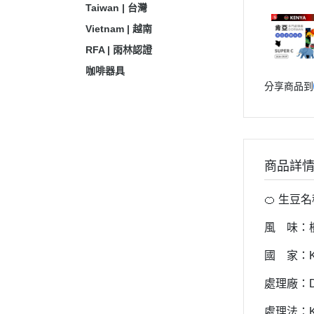
Taiwan | 台灣
Vietnam | 越南
RFA | 雨林認證
咖啡器具
分享商品到
商品詳
🍊 生豆
風 味：
國 家：K
處理廠：D
處理法：Ke