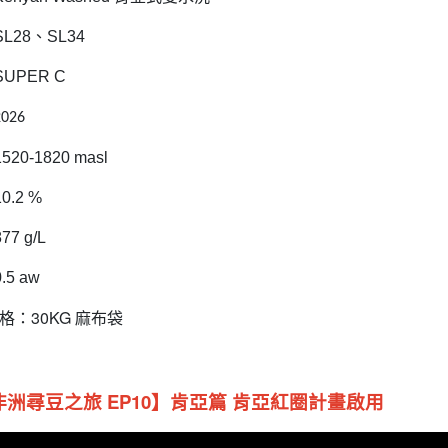
L28、SL34
UPER C
2026
0-1820 masl
.2 %
7 g/L
5 aw
格：30KG 麻布袋
5非洲尋豆之旅 EP10】肯亞篇 肯亞紅圈計畫啟用