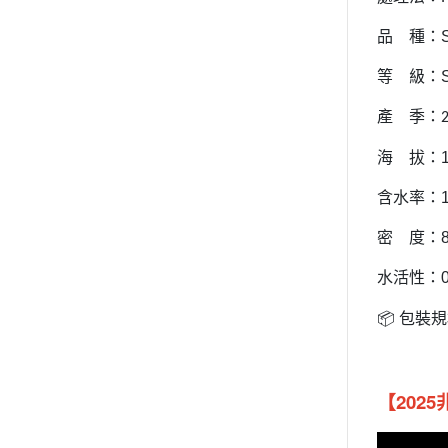
品 種：S
等 級：S
產 季：
海 拔：152
含水率：10
密 度：87
水活性：0.
包裝規
📦
【
202