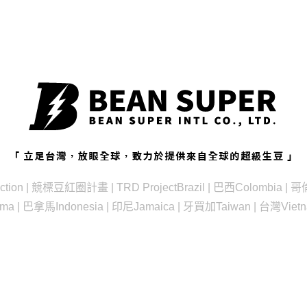
ction | 競標豆
紅圈計畫 | TRD Project
Brazil | 巴西
Colombia |
ama | 巴拿馬
Indonesia | 印尼
Jamaica | 牙買加
Taiwan | 台灣
Viet