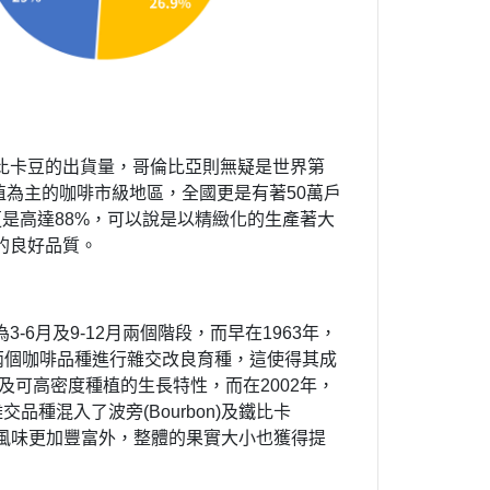
比卡豆的出貨量，哥倫比亞則無疑是世界第
植為主的咖啡市級地區，全國更是有著50萬戶
是高達88%，可以說是以精緻化的生產著大
的良好品質。
6月及9-12月兩個階段，而早在1963年，
imor)兩個咖啡品種進行雜交改良育種，這使得其成
點及可高密度種植的生長特性，而在2002年，
品種混入了波旁(Bourbon)及鐵比卡
使咖啡風味更加豐富外，整體的果實大小也獲得提