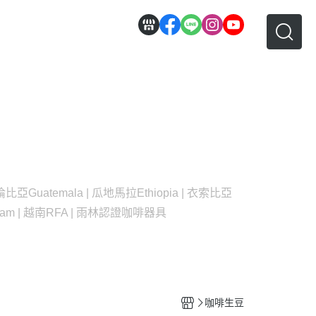
 哥倫比亞
Guatemala | 瓜地馬拉
Ethiopia | 衣索比亞
nam | 越南
RFA | 雨林認證
咖啡器具
咖啡生豆