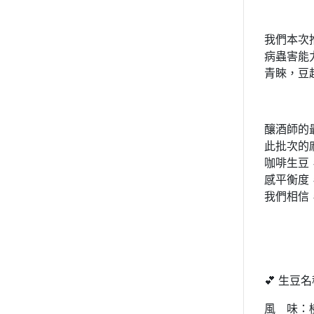
我們本次推
病蟲害能
青睞，豆
釀酒師的
此批次的
咖啡生豆
感平衡度
我們相信
💕 生豆
風 味：