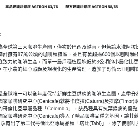
：
為全球第三大咖啡生產國，僅次於巴西及越南，但若論水洗阿拉
總計擁有87萬公頃的咖啡種植區，並且有著超過600個以咖啡種
庭致力於咖啡生產，而單一農戶種植區塊低於3公頃的小農佔比更
，在小農的細心照顧及規模化的生產管理，造就了哥倫比亞咖啡
是全球唯一可以全年度保持新鮮生豆供應的咖啡生產國，產季分為3-
家咖啡研究中心(Cenicafe)就將卡度拉(Caturra)及提摩(T
的哥倫比亞專屬品種「Colombia」，該品種具有抗葉銹病的優
家咖啡研究中心(Cenicafe)導入了精品咖啡品種之基因，讓其雜交
ca)並孕育出了第二代哥倫比亞專屬品種「塔比(Tabi)」，除了