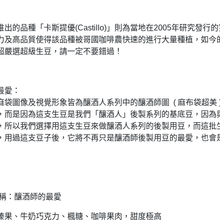
出的品種「卡斯提優(Castillo)」則為當地在2005年研究
力及高品質使得該品種被哥國咖啡農快速的進行大量種植，如今
超嚴選超級生豆，請一定不要錯過！
最愛：
麻袋圖像及視覺形象皆為釀酒人系列中的釀酒師圖 ( 麻布袋超美
，而是因為這支生豆是我們「釀酒人」後製系列的基底豆，因為
，所以我們選擇用這支生豆來做釀酒人系列的後製用豆，而這批
，用過這支豆子後，它將不再只是釀酒師後製用豆的最愛，也會
名稱：釀酒師的最愛
榛果、牛奶巧克力、楓糖、咖啡果肉，甜度極高